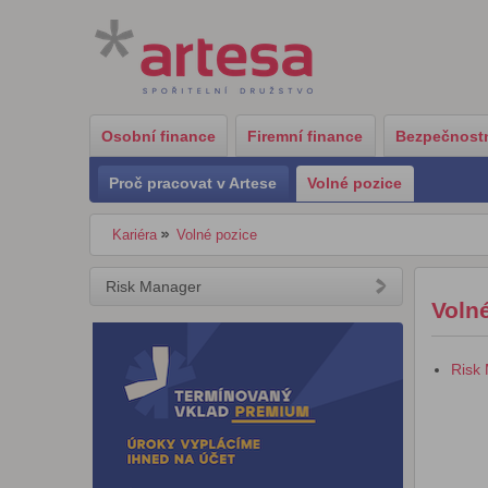
Osobní finance
Firemní finance
Bezpečnostn
Proč pracovat v Artese
Volné pozice
Kariéra
Volné pozice
Risk Manager
Voln
Risk