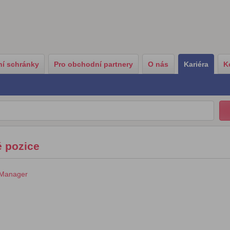
í schránky
Pro obchodní partnery
O nás
Kariéra
K
é pozice
 Manager