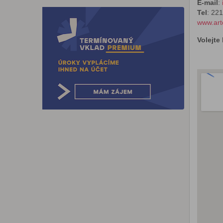
E-mail
:
Tel
: 22
www.art
Volejte