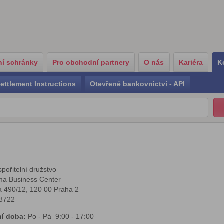
í schránky
Pro obchodní partnery
O nás
Kariéra
K
ettlement Instructions
Otevřené bankovnictví - API
spořitelní družstvo
a Business Center
a 490/12, 120 00 Praha 2
8722
í doba:
Po - Pá 9:00 - 17:00