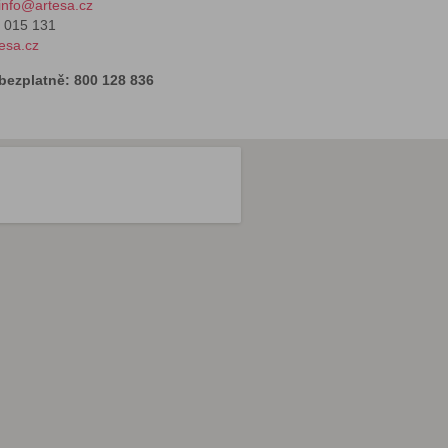
info@artesa.cz
1 015 131
esa.cz
 bezplatně: 800 128 836