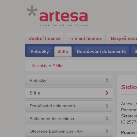
Osobní finance
Firemní finance
Bezpečnostn
Pobočky
Sídlo
Doručování dokumentů
S
Kontakty
Sídlo
Pobočky
Sídlo
Sídlo
Artesa, 
Doručování dokumentů
Panoram
Škrétov
Settlement Instructions
IČ 2577
Otevřené bankovnictví - API
Pracovn