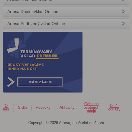
Artesa Duální vklad OnLine
Artesa Podřízený vklad OnLine
Ochrana
O
Další
Sídlo
Pobočky
Aktuality
osobních
nás
odkazy
údajů
Copyright © 2026 Artesa, spořitelní družstvo